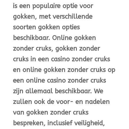
is een populaire optie voor
gokken, met verschillende
soorten gokken opties
beschikbaar. Online gokken
zonder cruks, gokken zonder
cruks in een casino zonder cruks
en online gokken zonder cruks op
een online casino zonder cruks
zijn allemaal beschikbaar. We
zullen ook de voor- en nadelen
van gokken zonder cruks
bespreken, inclusief veiligheid,