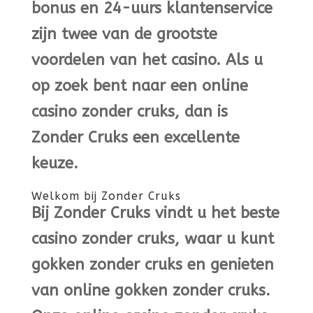
bonus en 24-uurs klantenservice
zijn twee van de grootste
voordelen van het casino. Als u
op zoek bent naar een online
casino zonder cruks, dan is
Zonder Cruks een excellente
keuze.
Welkom bij Zonder Cruks
Bij Zonder Cruks vindt u het beste
casino zonder cruks, waar u kunt
gokken zonder cruks en genieten
van online gokken zonder cruks.