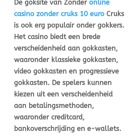
De goksite van Zonder
online
casino zonder cruks 10 euro
Cruks
is ook erg populair onder gokkers.
Het casino biedt een brede
verscheidenheid aan gokkasten,
waaronder klassieke gokkasten,
video gokkasten en progressieve
gokkasten. De spelers kunnen
kiezen uit een verscheidenheid
aan betalingsmethoden,
waaronder creditcard,
bankoverschrijding en e-wallets.