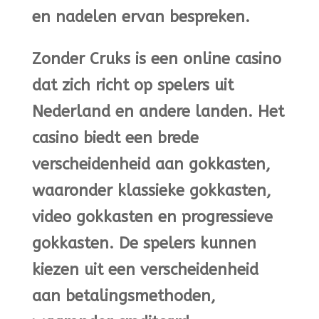
en nadelen ervan bespreken.
Zonder Cruks is een online casino
dat zich richt op spelers uit
Nederland en andere landen. Het
casino biedt een brede
verscheidenheid aan gokkasten,
waaronder klassieke gokkasten,
video gokkasten en progressieve
gokkasten. De spelers kunnen
kiezen uit een verscheidenheid
aan betalingsmethoden,