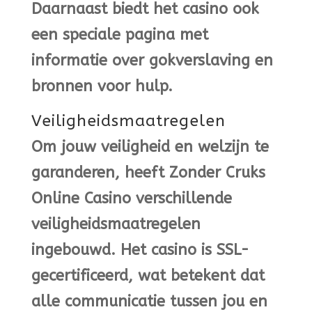
Daarnaast biedt het casino ook
een speciale pagina met
informatie over gokverslaving en
bronnen voor hulp.
Veiligheidsmaatregelen
Om jouw veiligheid en welzijn te
garanderen, heeft Zonder Cruks
Online Casino verschillende
veiligheidsmaatregelen
ingebouwd. Het casino is SSL-
gecertificeerd, wat betekent dat
alle communicatie tussen jou en