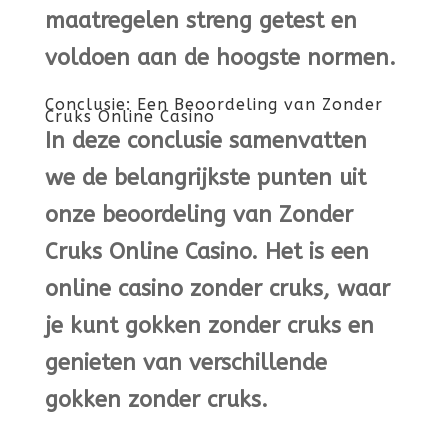
maatregelen streng getest en
voldoen aan de hoogste normen.
Conclusie: Een Beoordeling van Zonder
Cruks Online Casino
In deze conclusie samenvatten
we de belangrijkste punten uit
onze beoordeling van Zonder
Cruks Online Casino. Het is een
online casino zonder cruks, waar
je kunt gokken zonder cruks en
genieten van verschillende
gokken zonder cruks.