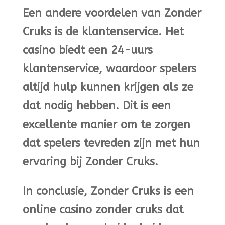
Een andere voordelen van Zonder
Cruks is de klantenservice. Het
casino biedt een 24-uurs
klantenservice, waardoor spelers
altijd hulp kunnen krijgen als ze
dat nodig hebben. Dit is een
excellente manier om te zorgen
dat spelers tevreden zijn met hun
ervaring bij Zonder Cruks.
In conclusie, Zonder Cruks is een
online casino zonder cruks dat