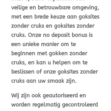
veilige en betrouwbare omgeving,
met een brede keuze aan goksites
zonder cruks en goksites zonder
cruks. Onze no deposit bonus is
een unieke manier om te
beginnen met gokken zonder
cruks, en kan u helpen om te
beslissen of onze goksites zonder
cruks aan uw smaak zijn.
Wij zijn ook geautoriseerd en
worden regelmatig gecontroleerd