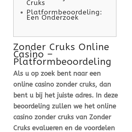
Cruks
Platformbeoordeling:
Een Onderzoek
Zonder Cruks Online
Casino –
Platformbeoordeling
Als u op zoek bent naar een
online casino zonder cruks, dan
bent u bij het juiste adres. In deze
beoordeling zullen we het online
casino zonder cruks van Zonder
Cruks evalueren en de voordelen