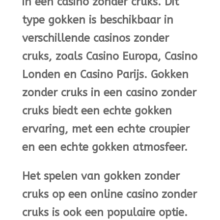
in een casino zonder cruks. Dit
type gokken is beschikbaar in
verschillende casinos zonder
cruks, zoals Casino Europa, Casino
Londen en Casino Parijs. Gokken
zonder cruks in een casino zonder
cruks biedt een echte gokken
ervaring, met een echte croupier
en een echte gokken atmosfeer.
Het spelen van gokken zonder
cruks op een online casino zonder
cruks is ook een populaire optie.