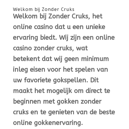
Welkom bij Zonder Cruks
Welkom bij Zonder Cruks, het
online casino dat u een unieke
ervaring biedt. Wij zijn een online
casino zonder cruks, wat
betekent dat wij geen minimum
inleg eisen voor het spelen van
uw favoriete gokspellen. Dit
maakt het mogelijk om direct te
beginnen met gokken zonder
cruks en te genieten van de beste
online gokkenervaring.