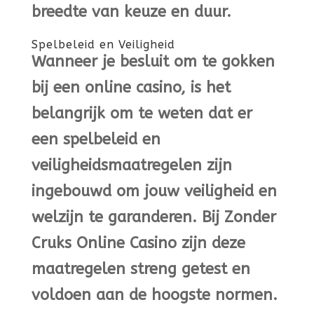
breedte van keuze en duur.
Spelbeleid en Veiligheid
Wanneer je besluit om te gokken
bij een online casino, is het
belangrijk om te weten dat er
een spelbeleid en
veiligheidsmaatregelen zijn
ingebouwd om jouw veiligheid en
welzijn te garanderen. Bij Zonder
Cruks Online Casino zijn deze
maatregelen streng getest en
voldoen aan de hoogste normen.