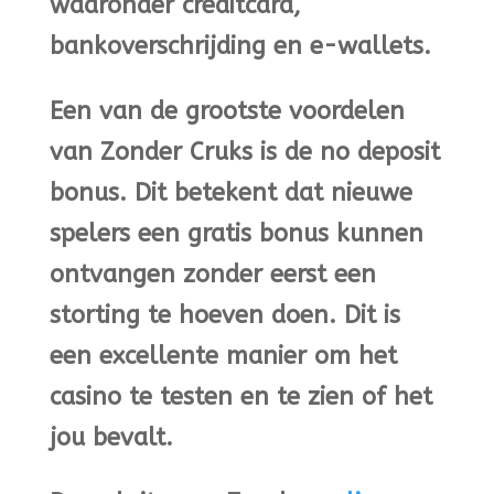
waaronder creditcard,
bankoverschrijding en e-wallets.
Een van de grootste voordelen
van Zonder Cruks is de no deposit
bonus. Dit betekent dat nieuwe
spelers een gratis bonus kunnen
ontvangen zonder eerst een
storting te hoeven doen. Dit is
een excellente manier om het
casino te testen en te zien of het
jou bevalt.