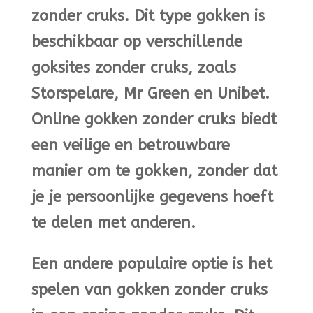
zonder cruks. Dit type gokken is
beschikbaar op verschillende
goksites zonder cruks, zoals
Storspelare, Mr Green en Unibet.
Online gokken zonder cruks biedt
een veilige en betrouwbare
manier om te gokken, zonder dat
je je persoonlijke gegevens hoeft
te delen met anderen.
Een andere populaire optie is het
spelen van gokken zonder cruks