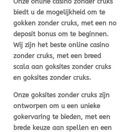
Onze online casino zonder cruks
biedt u de mogelijkheid om te
gokken zonder cruks, met een no
deposit bonus om te beginnen.
Wij zijn het beste online casino
zonder cruks, met een breed
scala aan goksites zonder cruks
en goksites zonder cruks.
Onze goksites zonder cruks zijn
ontworpen om u een unieke
gokervaring te bieden, met een
brede keuze aan spellen en een