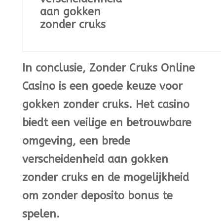
aan gokken
zonder cruks
In conclusie, Zonder Cruks Online
Casino is een goede keuze voor
gokken zonder cruks. Het casino
biedt een veilige en betrouwbare
omgeving, een brede
verscheidenheid aan gokken
zonder cruks en de mogelijkheid
om zonder deposito bonus te
spelen.