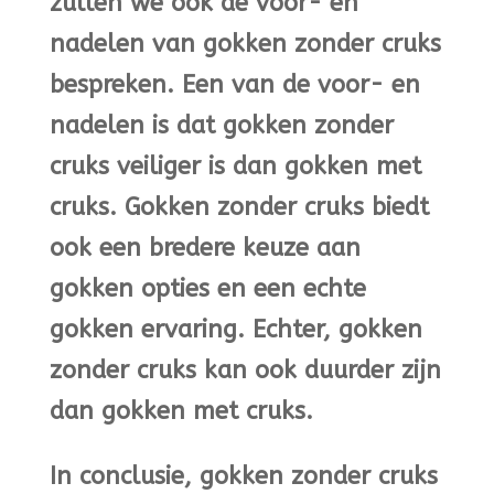
zullen we ook de voor- en
nadelen van gokken zonder cruks
bespreken. Een van de voor- en
nadelen is dat gokken zonder
cruks veiliger is dan gokken met
cruks. Gokken zonder cruks biedt
ook een bredere keuze aan
gokken opties en een echte
gokken ervaring. Echter, gokken
zonder cruks kan ook duurder zijn
dan gokken met cruks.
In conclusie, gokken zonder cruks