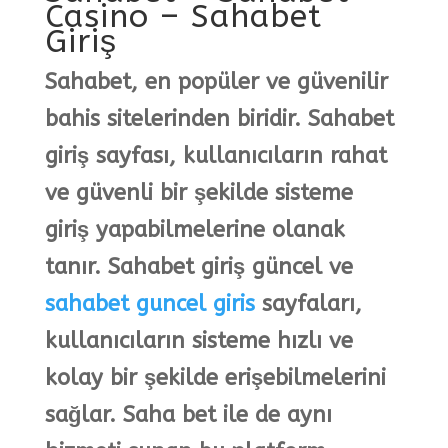
Casino – Sahabet
Giriş
Sahabet, en popüler ve güvenilir
bahis sitelerinden biridir. Sahabet
giriş sayfası, kullanıcıların rahat
ve güvenli bir şekilde sisteme
giriş yapabilmelerine olanak
tanır. Sahabet giriş güncel ve
sahabet guncel giris
sayfaları,
kullanıcıların sisteme hızlı ve
kolay bir şekilde erişebilmelerini
sağlar. Saha bet ile de aynı