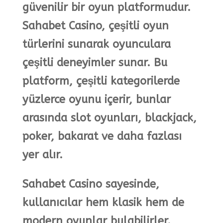
güvenilir bir oyun platformudur.
Sahabet Casino, çeşitli oyun
türlerini sunarak oyunculara
çeşitli deneyimler sunar. Bu
platform, çeşitli kategorilerde
yüzlerce oyunu içerir, bunlar
arasında slot oyunları, blackjack,
poker, bakarat ve daha fazlası
yer alır.
Sahabet Casino sayesinde,
kullanıcılar hem klasik hem de
modern oyunlar bulabilirler.