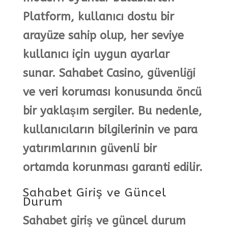
Platform, kullanıcı dostu bir
arayüze sahip olup, her seviye
kullanıcı için uygun ayarlar
sunar. Sahabet Casino, güvenliği
ve veri koruması konusunda öncü
bir yaklaşım sergiler. Bu nedenle,
kullanıcıların bilgilerinin ve para
yatırımlarının güvenli bir
ortamda korunması garanti edilir.
Sahabet Giriş ve Güncel
Durum
Sahabet giriş ve güncel durum