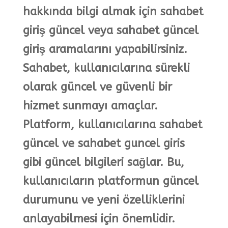
hakkında bilgi almak için sahabet
giriş güncel veya sahabet güncel
giriş aramalarını yapabilirsiniz.
Sahabet, kullanıcılarına sürekli
olarak güncel ve güvenli bir
hizmet sunmayı amaçlar.
Platform, kullanıcılarına sahabet
güncel ve sahabet guncel giris
gibi güncel bilgileri sağlar. Bu,
kullanıcıların platformun güncel
durumunu ve yeni özelliklerini
anlayabilmesi için önemlidir.