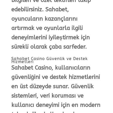
bilgileri ve özel teklifleri takip
edebilirsiniz. Sahabet,
oyuncuların kazançlarını
artırmak ve oyunlarla ilgili
deneyimlerini iyileştirmek için
sürekli olarak çaba sarfeder.
Sahabet Casino Güvenlik ve Destek
Hizmetleri
Sahabet Casino, kullanıcıların
güvenliğini ve destek hizmetlerini
en üst düzeyde sunar. Güvenlik
sistemleri, veri koruması ve
kullanıcı deneyimi için en modern