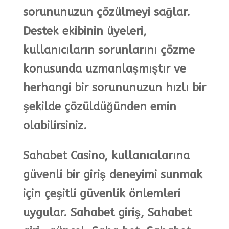
sorununuzun çözülmeyi sağlar.
Destek ekibinin üyeleri,
kullanıcıların sorunlarını çözme
konusunda uzmanlaşmıştır ve
herhangi bir sorununuzun hızlı bir
şekilde çözüldüğünden emin
olabilirsiniz.
Sahabet Casino, kullanıcılarına
güvenli bir giriş deneyimi sunmak
için çeşitli güvenlik önlemleri
uygular. Sahabet giriş, Sahabet