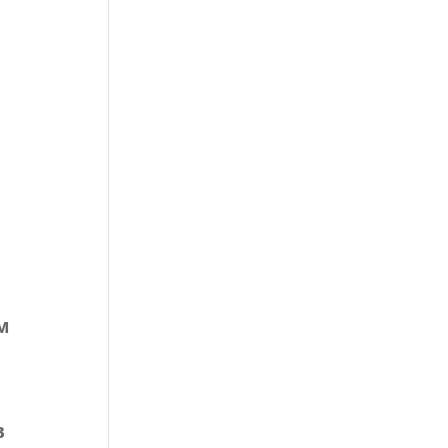
м
м
в