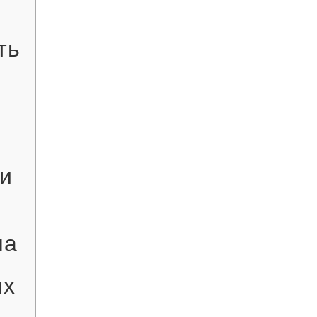
ть
ии
на
ых