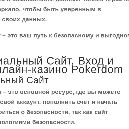
еркало, чтобы быть уверенным в
и своих данных.
– это ваш путь к безопасному и выгодно
альный Сайт, Вход и
нлайн-казино Pokerdom
ьный Сайт
– это основной ресурс, где вы можете
свой аккаунт, пополнить счет и начать
иться о безопасности, так как сайт
ологиями безопасности.