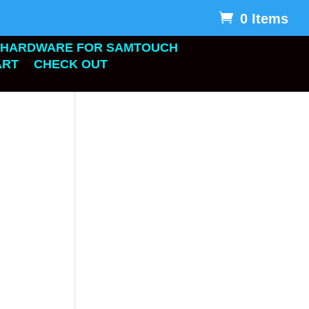
0 Items
 HARDWARE FOR SAMTOUCH
ART
CHECK OUT