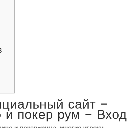
в
циальный сайт –
 и покер рум – Вход
зино и покер-рума, многие игроки