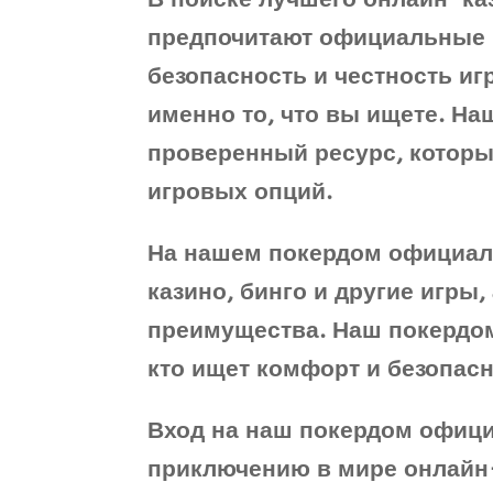
предпочитают официальные 
безопасность и честность и
именно то, что вы ищете. На
проверенный ресурс, которы
игровых опций.
На нашем покердом официаль
казино, бинго и другие игры
преимущества. Наш покердом
кто ищет комфорт и безопасн
Вход на наш покердом офици
приключению в мире онлайн-