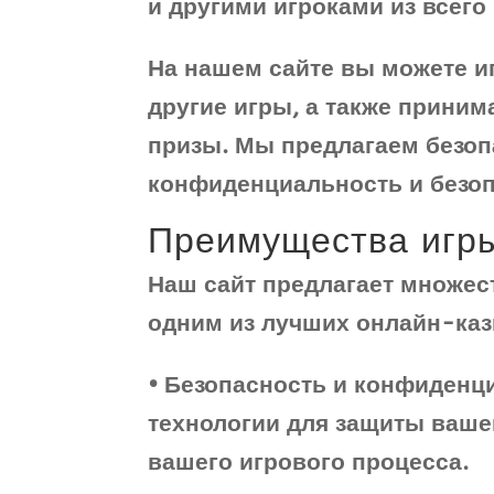
и другими игроками из всего
На нашем сайте вы можете иг
другие игры, а также приним
призы. Мы предлагаем безоп
конфиденциальность и безо
Преимущества игр
Наш сайт предлагает множес
одним из лучших онлайн-каз
• Безопасность и конфиден
технологии для защиты ваше
вашего игрового процесса.