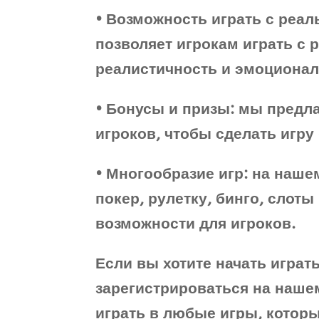
• Возможность играть с реа
позволяет игрокам играть с
реалистичность и эмоционал
• Бонусы и призы: мы предл
игроков, чтобы сделать игру
• Многообразие игр: на наше
покер, рулетку, бинго, слоты
возможности для игроков.
Если вы хотите начать играт
зарегистрироваться на нашем
играть в любые игры, которы