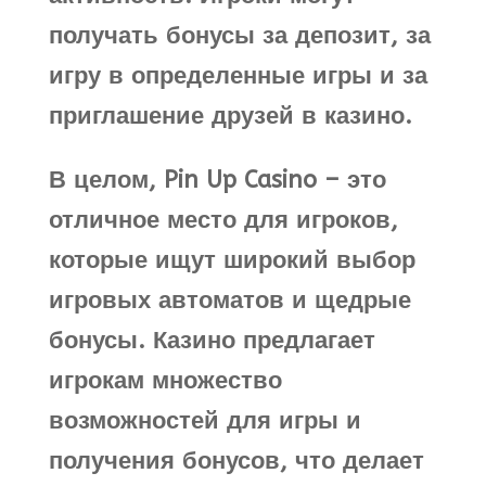
получать бонусы за депозит, за
игру в определенные игры и за
приглашение друзей в казино.
В целом, Pin Up Casino – это
отличное место для игроков,
которые ищут широкий выбор
игровых автоматов и щедрые
бонусы. Казино предлагает
игрокам множество
возможностей для игры и
получения бонусов, что делает