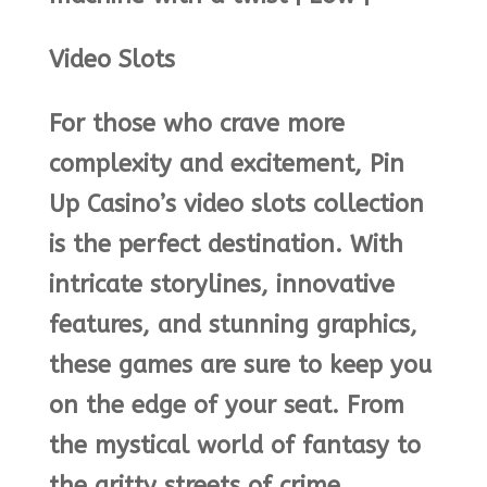
Video Slots
For those who crave more
complexity and excitement, Pin
Up Casino’s video slots collection
is the perfect destination. With
intricate storylines, innovative
features, and stunning graphics,
these games are sure to keep you
on the edge of your seat. From
the mystical world of fantasy to
the gritty streets of crime