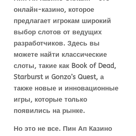
онлайн-казино, которое
предлагает игрокам широкий
выбор слотов от ведущих
разработчиков. Здесь вы
можете найти классические
слоты, такие как Book of Dead,
Starburst и Gonzo’s Quest, а
также новые и инновационные
игры, которые только
появились на рынке.
Но это не все. Пин Ап Казино