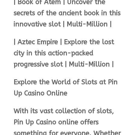
| Book of Atem | Uncover the
secrets of the ancient book in this
innovative slot | Multi-Million |
| Aztec Empire | Explore the lost
city in this action-packed
progressive slot | Multi-Million |
Explore the World of Slots at Pin
Up Casino Online
With its vast collection of slots,
Pin Up Casino online offers
something for everyone. Whether