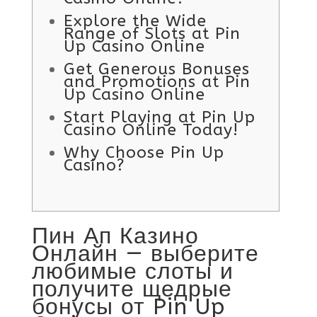
Explore the Wide
Range of Slots at Pin
Up Casino Online
Get Generous Bonuses
and Promotions at Pin
Up Casino Online
Start Playing at Pin Up
Casino Online Today!
Why Choose Pin Up
Casino?
Пин Ап Казино
Онлайн — выберите
любимые слоты и
получите щедрые
бонусы от Pin Up