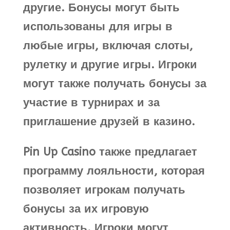
другие. Бонусы могут быть
использованы для игры в
любые игры, включая слоты,
рулетку и другие игры. Игроки
могут также получать бонусы за
участие в турнирах и за
приглашение друзей в казино.
Pin Up Casino также предлагает
программу лояльности, которая
позволяет игрокам получать
бонусы за их игровую
активность. Игроки могут