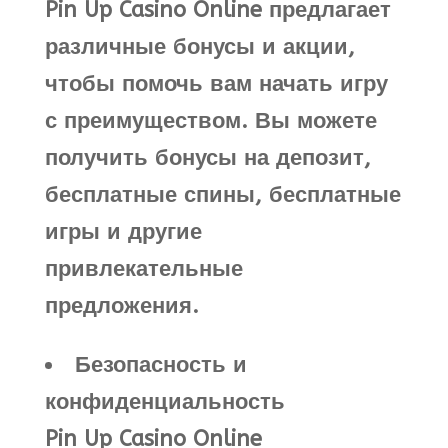
Pin Up Casino Online предлагает
различные бонусы и акции,
чтобы помочь вам начать игру
с преимуществом. Вы можете
получить бонусы на депозит,
бесплатные спины, бесплатные
игры и другие
привлекательные
предложения.
Безопасность и
конфиденциальность
Pin Up Casino Online