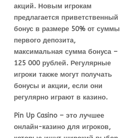
акций. Новым игрокам
предлагается приветственный
бонус в размере 50% от суммы
первого депозита,
максимальная сумма бонуса –
125 000 рублей. Регулярные
игроки также могут получать
бонусы и акции, если они
регулярно играют в казино.
Pin Up Casino – это лучшее
онлайн-казино для игроков,