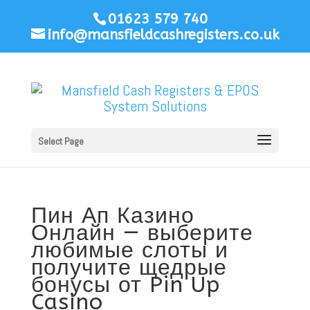
01623 579 740
info@mansfieldcashregisters.co.uk
Select Page
Пин Ап Казино
Онлайн — выберите
любимые слоты и
получите щедрые
бонусы от Pin Up
Casino