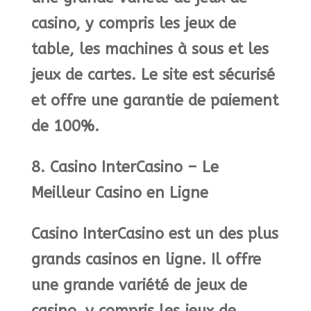
casino, y compris les jeux de
table, les machines à sous et les
jeux de cartes. Le site est sécurisé
et offre une garantie de paiement
de 100%.
8. Casino InterCasino – Le
Meilleur Casino en Ligne
Casino InterCasino est un des plus
grands casinos en ligne. Il offre
une grande variété de jeux de