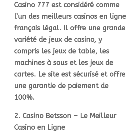
Casino 777 est considéré comme
l’un des meilleurs casinos en ligne
français légal. Il offre une grande
variété de jeux de casino, y
compris les jeux de table, les
machines à sous et les jeux de
cartes. Le site est sécurisé et offre
une garantie de paiement de
100%.
2. Casino Betsson – Le Meilleur
Casino en Ligne