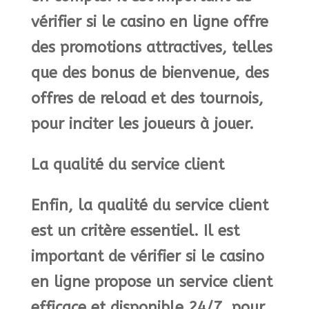
vérifier si le casino en ligne offre
des promotions attractives, telles
que des bonus de bienvenue, des
offres de reload et des tournois,
pour inciter les joueurs à jouer.
La qualité du service client
Enfin, la qualité du service client
est un critère essentiel. Il est
important de vérifier si le casino
en ligne propose un service client
efficace et disponible 24/7, pour