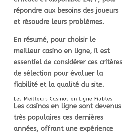
répondre aux besoins des joueurs
et résoudre leurs problèmes.
En résumé, pour choisir le
meilleur casino en ligne, il est
essentiel de considérer ces critères
de sélection pour évaluer la
fiabilité et la qualité du site.
Les Meilleurs Casinos en Ligne Fiables
Les casinos en ligne sont devenus
très populaires ces dernières
années, offrant une expérience