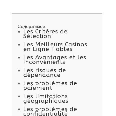
Содержимое
Les Critères de
Sélection
Les Meilleurs Casinos
en Ligne Fiables
Les Avantages et les
Inconvénients
Les risques de
dépendance
Les problèmes de
paiement
Les limitations
géographiques
Les problèmes de
confidentialité