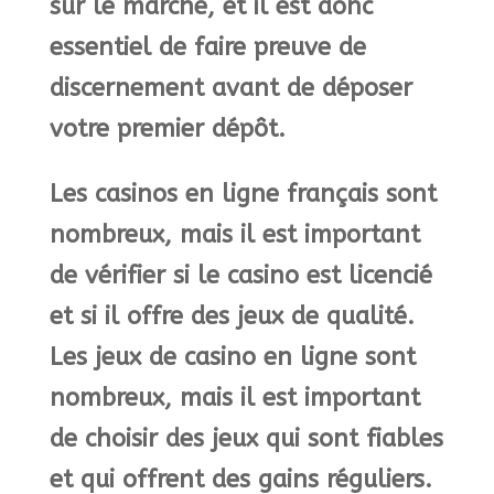
sur le marché, et il est donc
essentiel de faire preuve de
discernement avant de déposer
votre premier dépôt.
Les casinos en ligne français sont
nombreux, mais il est important
de vérifier si le casino est licencié
et si il offre des jeux de qualité.
Les jeux de casino en ligne sont
nombreux, mais il est important
de choisir des jeux qui sont fiables
et qui offrent des gains réguliers.