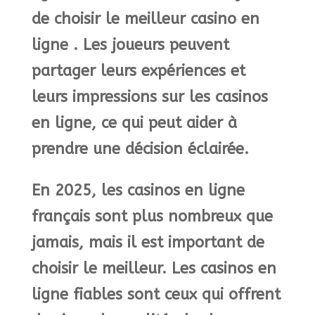
de choisir le meilleur casino en
ligne . Les joueurs peuvent
partager leurs expériences et
leurs impressions sur les casinos
en ligne, ce qui peut aider à
prendre une décision éclairée.
En 2025, les casinos en ligne
français sont plus nombreux que
jamais, mais il est important de
choisir le meilleur. Les casinos en
ligne fiables sont ceux qui offrent