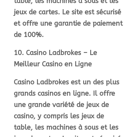
table, les machines à sous et les
jeux de cartes. Le site est sécurisé
et offre une garantie de paiement
de 100%.
10. Casino Ladbrokes – Le
Meilleur Casino en Ligne
Casino Ladbrokes est un des plus
grands casinos en ligne. Il offre
une grande variété de jeux de
casino, y compris les jeux de
table, les machines à sous et les