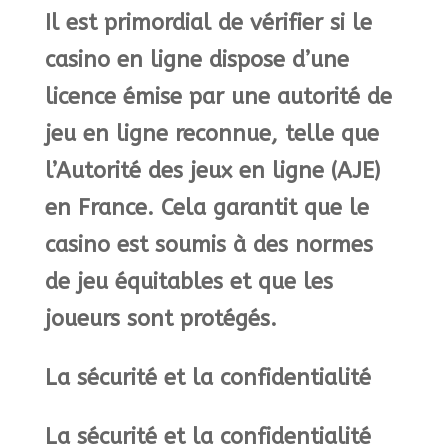
Il est primordial de vérifier si le
casino en ligne dispose d’une
licence émise par une autorité de
jeu en ligne reconnue, telle que
l’Autorité des jeux en ligne (AJE)
en France. Cela garantit que le
casino est soumis à des normes
de jeu équitables et que les
joueurs sont protégés.
La sécurité et la confidentialité
La sécurité et la confidentialité