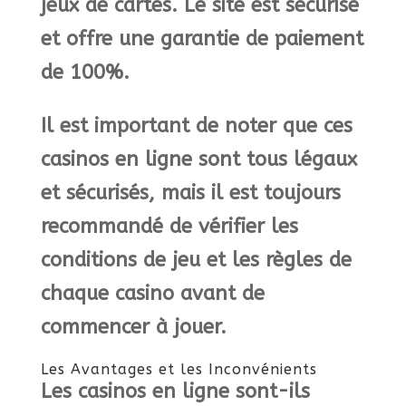
jeux de cartes. Le site est sécurisé
et offre une garantie de paiement
de 100%.
Il est important de noter que ces
casinos en ligne sont tous légaux
et sécurisés, mais il est toujours
recommandé de vérifier les
conditions de jeu et les règles de
chaque casino avant de
commencer à jouer.
Les Avantages et les Inconvénients
Les casinos en ligne sont-ils