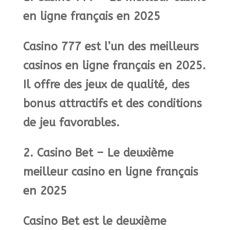
en ligne français en 2025
Casino 777 est l’un des meilleurs
casinos en ligne français en 2025.
Il offre des jeux de qualité, des
bonus attractifs et des conditions
de jeu favorables.
2. Casino Bet – Le deuxième
meilleur casino en ligne français
en 2025
Casino Bet est le deuxième