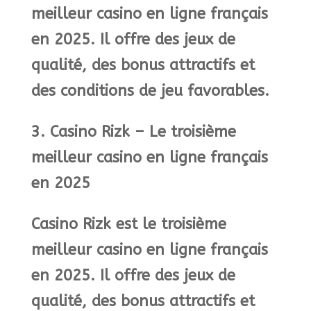
meilleur casino en ligne français
en 2025. Il offre des jeux de
qualité, des bonus attractifs et
des conditions de jeu favorables.
3. Casino Rizk – Le troisième
meilleur casino en ligne français
en 2025
Casino Rizk est le troisième
meilleur casino en ligne français
en 2025. Il offre des jeux de
qualité, des bonus attractifs et