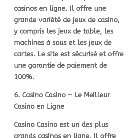
casinos en ligne. Il offre une
grande variété de jeux de casino,
y compris les jeux de table, les
machines à sous et les jeux de
cartes. Le site est sécurisé et offre
une garantie de paiement de
100%.
6. Casino Casino – Le Meilleur
Casino en Ligne
Casino Casino est un des plus
grands casinos en ligne. Il offre