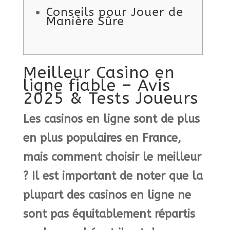
Conseils pour Jouer de
Manière Sûre
Meilleur Casino en
ligne fiable – Avis
2025 & Tests Joueurs
Les casinos en ligne sont de plus
en plus populaires en France,
mais comment choisir le meilleur
? Il est important de noter que la
plupart des casinos en ligne ne
sont pas équitablement répartis