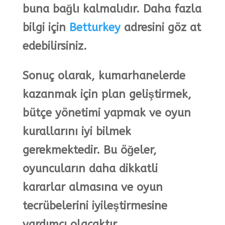
buna bağlı kalmalıdır. Daha fazla
bilgi için
Betturkey
adresini göz at
edebilirsiniz.
Sonuç olarak, kumarhanelerde
kazanmak için plan geliştirmek,
bütçe yönetimi yapmak ve oyun
kurallarını iyi bilmek
gerekmektedir. Bu öğeler,
oyuncuların daha dikkatli
kararlar almasına ve oyun
tecrübelerini iyileştirmesine
yardımcı olacaktır.