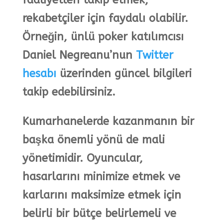
faaliyetleri takip etmek,
rekabetçiler için faydalı olabilir.
Örneğin, ünlü poker katılımcısı
Daniel Negreanu’nun
Twitter
hesabı
üzerinden güncel bilgileri
takip edebilirsiniz.
Kumarhanelerde kazanmanın bir
başka önemli yönü de mali
yönetimidir. Oyuncular,
hasarlarını minimize etmek ve
karlarını maksimize etmek için
belirli bir bütçe belirlemeli ve