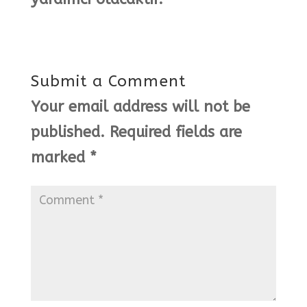
Submit a Comment
Your email address will not be
published.
Required fields are
marked
*