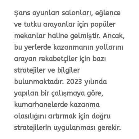
Şans oyunları salonları, eğlence
ve tutku arayanlar için popüler
mekanlar haline gelmiştir. Ancak,
bu yerlerde kazanmanın yollarını
arayan rekabetçiler için bazı
stratejiler ve bilgiler
bulunmaktadır. 2023 yılında
yapılan bir çalışmaya göre,
kumarhanelerde kazanma
olasılığını artırmak için doğru
stratejilerin uygulanması gerekir.