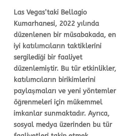
Las Vegas’taki Bellagio
Kumarhanesi, 2022 yılında
düzenlenen bir müsabakada, en
iyi katılımcıların taktiklerini
sergilediği bir faaliyet
düzenlemiştir. Bu tür etkinlikler,
katılımcıların birikimlerini
paylaşmaları ve yeni yöntemler
öğrenmeleri için mükemmel
imkanlar sunmaktadır. Ayrıca,
sosyal medya üzerinden bu tür