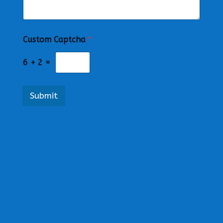
t
s
Custom Captcha
*
6
+
2
=
Submit