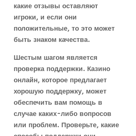
какие отзывы оставляют
игроки, и если они
положительные, то это может
быть знаком качества.
Шестым шагом является
проверка поддержки. Казино
онлайн, которое предлагает
хорошую поддержку, может
обеспечить вам помощь в
случае каких-либо вопросов
или проблем. Проверьте, какие