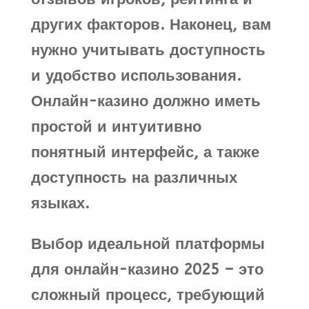
других факторов. Наконец, вам
нужно учитывать доступность
и удобство использования.
Онлайн-казино должно иметь
простой и интуитивно
понятный интерфейс, а также
доступность на различных
языках.
Выбор идеальной платформы
для онлайн-казино 2025 – это
сложный процесс, требующий