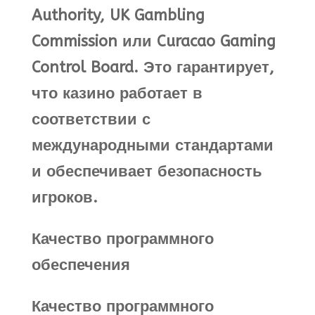
Authority, UK Gambling
Commission или Curacao Gaming
Control Board. Это гарантирует,
что казино работает в
соответствии с
международными стандартами
и обеспечивает безопасность
игроков.
Качество программного
обеспечения
Качество программного