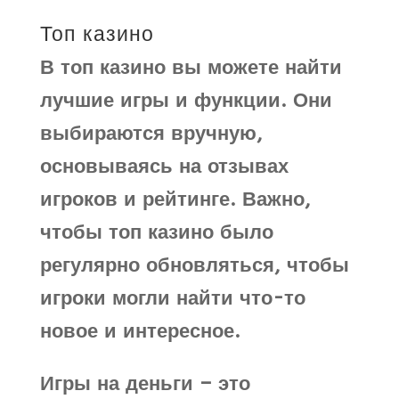
Топ казино
В топ казино вы можете найти
лучшие игры и функции. Они
выбираются вручную,
основываясь на отзывах
игроков и рейтинге. Важно,
чтобы топ казино было
регулярно обновляться, чтобы
игроки могли найти что-то
новое и интересное.
Игры на деньги – это