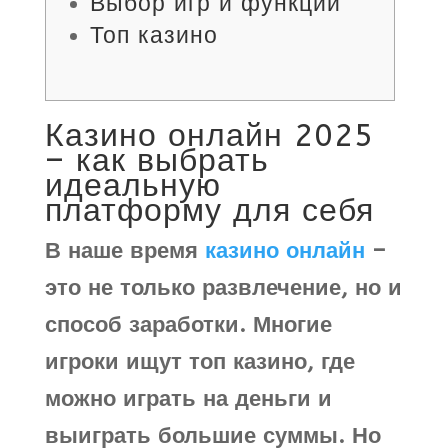
Выбор игр и функций
Топ казино
Казино онлайн 2025
– как выбрать
идеальную
платформу для себя
В наше время
казино онлайн
–
это не только развлечение, но и
способ заработки. Многие
игроки ищут топ казино, где
можно играть на деньги и
выиграть большие суммы. Но