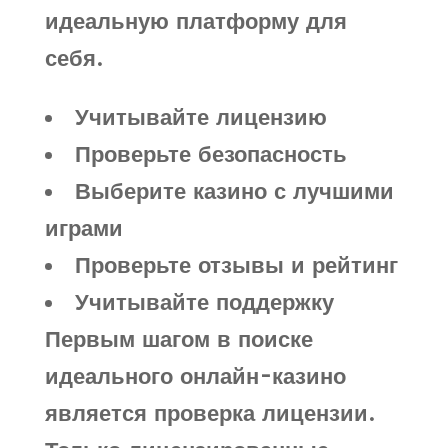
идеальную платформу для
себя.
Учитывайте лицензию
Проверьте безопасность
Выберите казино с лучшими
играми
Проверьте отзывы и рейтинг
Учитывайте поддержку
Первым шагом в поиске
идеального онлайн-казино
является проверка лицензии.