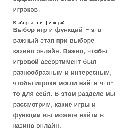
игроков.
Выбор игр и функций
Выбор игр и функций – это
важный этап при выборе
казино онлайн. Важно, чтобы
игровой ассортимент был
разнообразным и интересным,
чтобы игроки могли найти что-
то для себя. В этом разделе мы
рассмотрим, какие игры и
функции вы можете найти в
казино онлайн.