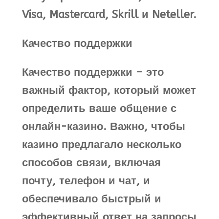
Visa, Mastercard, Skrill и Neteller.
Качество поддержки
Качество поддержки – это
важный фактор, который может
определить ваше общение с
онлайн-казино. Важно, чтобы
казино предлагало несколько
способов связи, включая
почту, телефон и чат, и
обеспечивало быстрый и
эффективный ответ на запросы