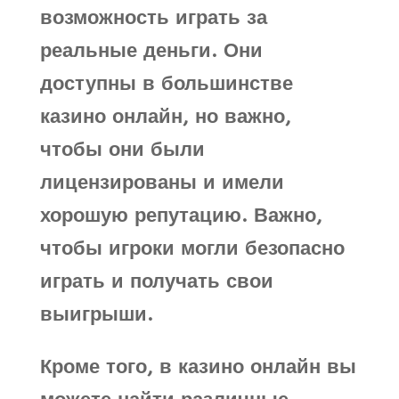
возможность играть за
реальные деньги. Они
доступны в большинстве
казино онлайн, но важно,
чтобы они были
лицензированы и имели
хорошую репутацию. Важно,
чтобы игроки могли безопасно
играть и получать свои
выигрыши.
Кроме того, в казино онлайн вы