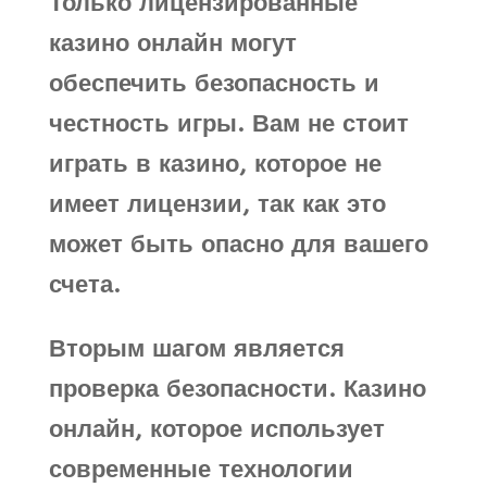
Только лицензированные
казино онлайн могут
обеспечить безопасность и
честность игры. Вам не стоит
играть в казино, которое не
имеет лицензии, так как это
может быть опасно для вашего
счета.
Вторым шагом является
проверка безопасности. Казино
онлайн, которое использует
современные технологии