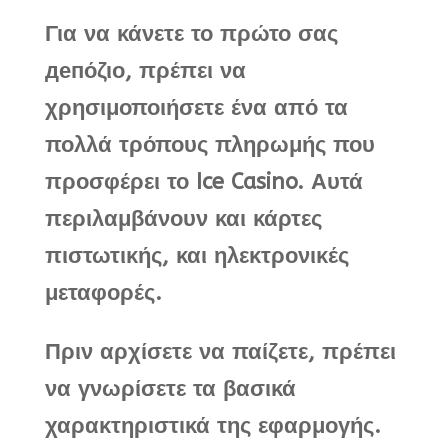
Για να κάνετε το πρώτο σας
депόζιο, πρέπει να
χρησιμοποιήσετε ένα από τα
πολλά τρόπους πληρωμής που
προσφέρει το Ice Casino. Αυτά
περιλαμβάνουν και κάρτες
πιστωτικής, και ηλεκτρονικές
μεταφορές.
Πριν αρχίσετε να παίζετε, πρέπει
να γνωρίσετε τα βασικά
χαρακτηριστικά της εφαρμογής.