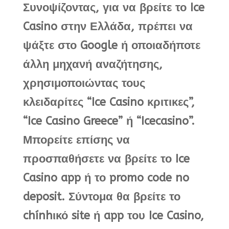
Συνοψίζοντας, για να βρείτε το Ice
Casino στην Ελλάδα, πρέπει να
ψάξτε στο Google ή οποιαδήποτε
άλλη μηχανή αναζήτησης,
χρησιμοποιώντας τους
κλειδαρίτες “Ice Casino κριτικες”,
“Ice Casino Greece” ή “Icecasino”.
Μπορείτε επίσης να
προσπαθήσετε να βρείτε το Ice
Casino app ή το promo code no
deposit. Σύντομα θα βρείτε το
chínhικό site ή app του Ice Casino,