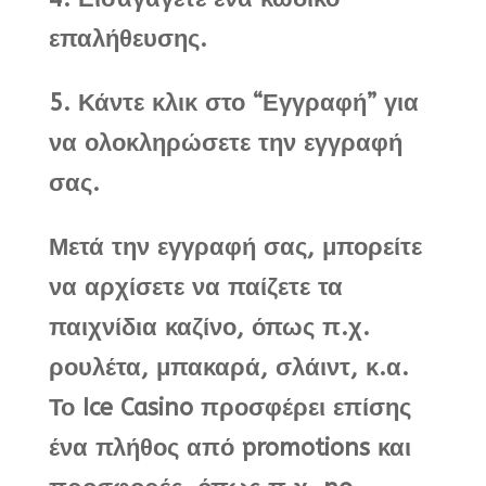
επαλήθευσης.
5. Κάντε κλικ στο “Εγγραφή” για
να ολοκληρώσετε την εγγραφή
σας.
Μετά την εγγραφή σας, μπορείτε
να αρχίσετε να παίζετε τα
παιχνίδια καζίνο, όπως π.χ.
ρουλέτα, μπακαρά, σλάιντ, κ.α.
Το Ice Casino προσφέρει επίσης
ένα πλήθος από promotions και