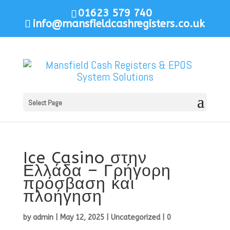
01623 579 740
info@mansfieldcashregisters.co.uk
Select Page
Ice Casino στην
Ελλάδα – Γρήγορη
πρόσβαση και
πλοήγηση
by
admin
|
May 12, 2025
|
Uncategorized
|
0