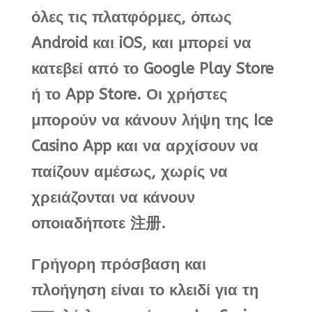
όλες τις πλατφόρμες, όπως
Android και iOS, και μπορεί να
κατεβεί από το Google Play Store
ή το App Store. Οι χρήστες
μπορούν να κάνουν λήψη της Ice
Casino App και να αρχίσουν να
παίζουν αμέσως, χωρίς να
χρειάζονται να κάνουν
οποιαδήποτε 注册.
Γρήγορη πρόσβαση και
πλοήγηση είναι το κλειδί για τη