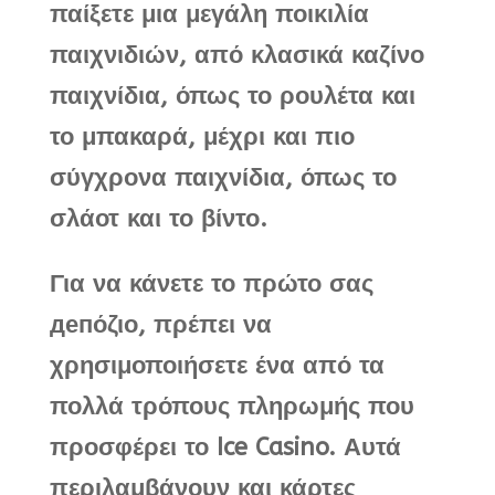
παίξετε μια μεγάλη ποικιλία
παιχνιδιών, από κλασικά καζίνο
παιχνίδια, όπως το ρουλέτα και
το μπακαρά, μέχρι και πιο
σύγχρονα παιχνίδια, όπως το
σλάοτ και το βίντο.
Για να κάνετε το πρώτο σας
депόζιο, πρέπει να
χρησιμοποιήσετε ένα από τα
πολλά τρόπους πληρωμής που
προσφέρει το Ice Casino. Αυτά
περιλαμβάνουν και κάρτες