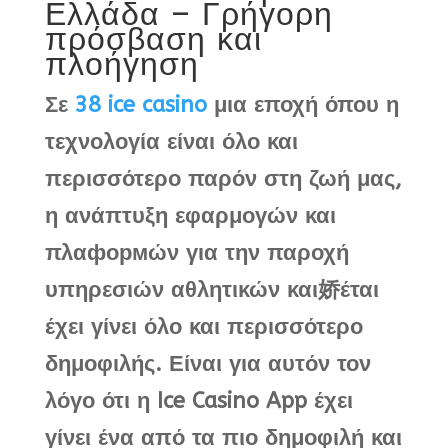
Ελλάδα – Γρήγορη
πρόσβαση και
πλοήγηση
Σε
38 ice casino
μια εποχή όπου η
τεχνολογία είναι όλο και
περισσότερο παρόν στη ζωή μας,
η ανάπτυξη εφαρμογών και
πλαформών για την παροχή
υπηρεσιών αθλητικών και娇έται
έχει γίνει όλο και περισσότερο
δημοφιλής. Είναι για αυτόν τον
λόγο ότι η Ice Casino App έχει
γίνει ένα από τα πιο δημοφιλή και