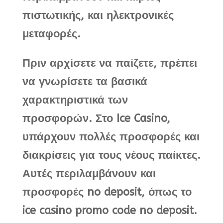
πιστωτικής, και ηλεκτρονικές
μεταφορές.
Πριν αρχίσετε να παίζετε, πρέπει
να γνωρίσετε τα βασικά
χαρακτηριστικά των
προσφορών. Στο Ice Casino,
υπάρχουν πολλές προσφορές και
διακρίσεις για τους νέους παίκτες.
Αυτές περιλαμβάνουν και
προσφορές no deposit, όπως το
ice casino promo code no deposit.