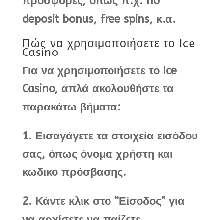
προσφορές, όπως π.χ. no
deposit bonus, free spins, κ.α.
Πώς να χρησιμοποιήσετε το Ice
Casino
Για να χρησιμοποιήσετε το Ice
Casino, απλά ακολουθήστε τα
παρακάτω βήματα:
1. Εισαγάγετε τα στοιχεία εισόδου
σας, όπως όνομα χρήστη και
κωδικό πρόσβασης.
2. Κάντε κλικ στο “Είσοδος” για
να αρχίσετε να παίζετε.