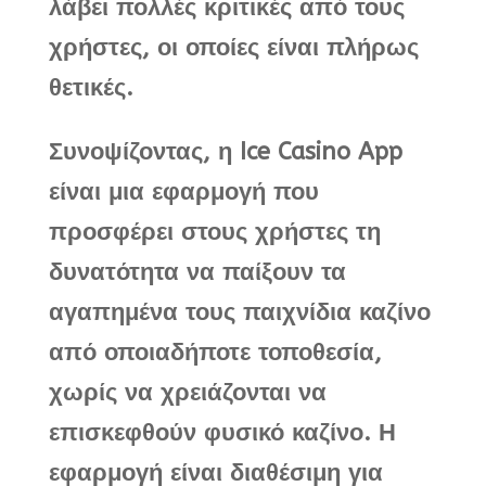
λάβει πολλές κριτικές από τους
χρήστες, οι οποίες είναι πλήρως
θετικές.
Συνοψίζοντας, η Ice Casino App
είναι μια εφαρμογή που
προσφέρει στους χρήστες τη
δυνατότητα να παίξουν τα
αγαπημένα τους παιχνίδια καζίνο
από οποιαδήποτε τοποθεσία,
χωρίς να χρειάζονται να
επισκεφθούν φυσικό καζίνο. Η
εφαρμογή είναι διαθέσιμη για