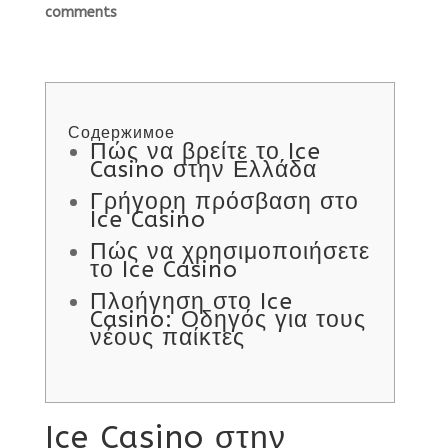
comments
Содержимое
Πώς να βρείτε το Ice
Casino στην Ελλάδα
Γρήγορη πρόσβαση στο
Ice Casino
Πώς να χρησιμοποιήσετε
το Ice Casino
Πλοήγηση στο Ice
Casino: Οδηγός για τους
νέους παίκτες
Ice Casino στην