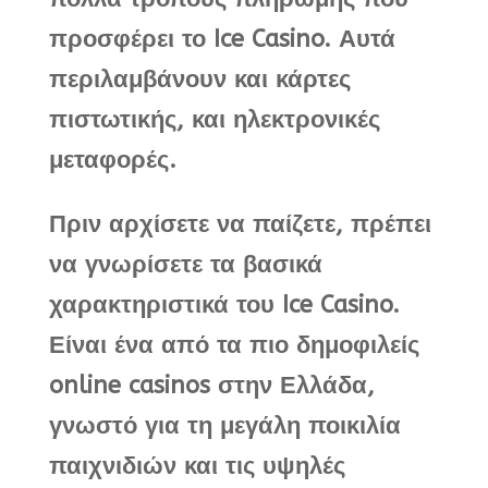
προσφέρει το Ice Casino. Αυτά
περιλαμβάνουν και κάρτες
πιστωτικής, και ηλεκτρονικές
μεταφορές.
Πριν αρχίσετε να παίζετε, πρέπει
να γνωρίσετε τα βασικά
χαρακτηριστικά του Ice Casino.
Είναι ένα από τα πιο δημοφιλείς
online casinos στην Ελλάδα,
γνωστό για τη μεγάλη ποικιλία
παιχνιδιών και τις υψηλές