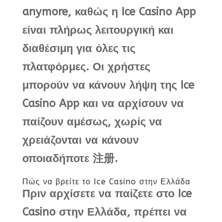
anymore, καθώς η Ice Casino App
είναι πλήρως λειτουργική και
διαθέσιμη για όλες τις
πλατφόρμες. Οι χρήστες
μπορούν να κάνουν λήψη της Ice
Casino App και να αρχίσουν να
παίζουν αμέσως, χωρίς να
χρειάζονται να κάνουν
οποιαδήποτε 注册.
Πώς να βρείτε το Ice Casino στην Ελλάδα
Πριν αρχίσετε να παίζετε στο Ice
Casino στην Ελλάδα, πρέπει να