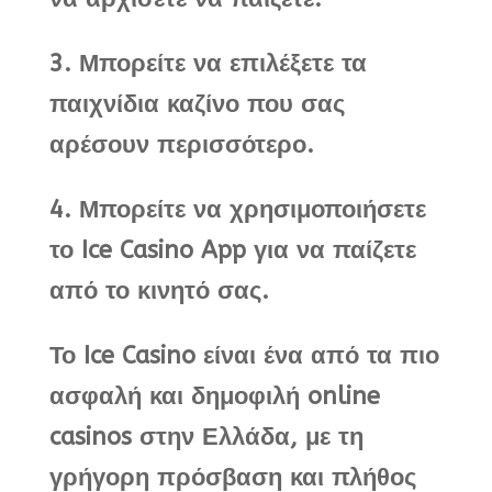
3. Μπορείτε να επιλέξετε τα
παιχνίδια καζίνο που σας
αρέσουν περισσότερο.
4. Μπορείτε να χρησιμοποιήσετε
το Ice Casino App για να παίζετε
από το κινητό σας.
Το Ice Casino είναι ένα από τα πιο
ασφαλή και δημοφιλή online
casinos στην Ελλάδα, με τη
γρήγορη πρόσβαση και πλήθος