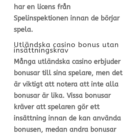
har en licens från
Spelinspektionen innan de börjar
spela.
Utländska casino bonus utan
insättningskrav
Många utländska casino erbjuder
bonusar till sina spelare, men det
är viktigt att notera att inte alla
bonusar är lika. Vissa bonusar
kräver att spelaren gör ett
insättning innan de kan använda
bonusen, medan andra bonusar