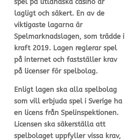
spel på utländska casino är
lagligt och säkert. En av de
viktigaste lagarna är
Spelmarknadslagen, som trädde i
kraft 2019. Lagen reglerar spel
på internet och fastställer krav
på licenser för spelbolag.
Enligt lagen ska alla spelbolag
som vill erbjuda spel i Sverige ha
en licens från Spelinspektionen.
Licensen ska säkerställa att
spelbolaget uppfyller vissa krav,