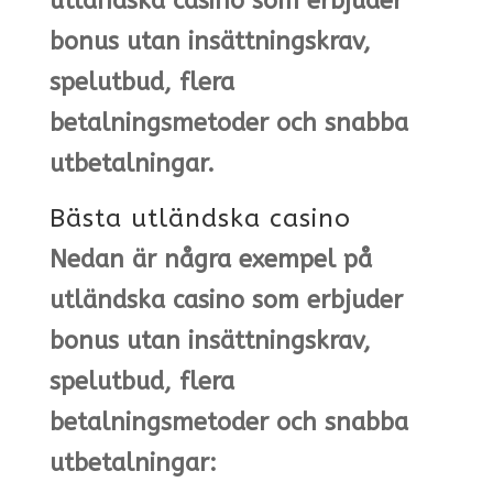
utländska casino som erbjuder
bonus utan insättningskrav,
spelutbud, flera
betalningsmetoder och snabba
utbetalningar.
Bästa utländska casino
Nedan är några exempel på
utländska casino som erbjuder
bonus utan insättningskrav,
spelutbud, flera
betalningsmetoder och snabba
utbetalningar: