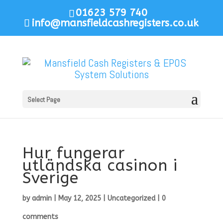
01623 579 740
info@mansfieldcashregisters.co.uk
Select Page
Hur fungerar
utländska casinon i
Sverige
by
admin
|
May 12, 2025
|
Uncategorized
|
0
comments