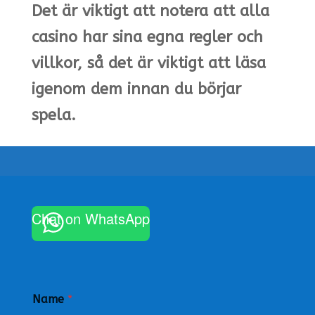
Det är viktigt att notera att alla
casino har sina egna regler och
villkor, så det är viktigt att läsa
igenom dem innan du börjar
spela.
Chat on WhatsApp
Name
*