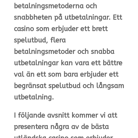
betalningsmetoderna och
snabbheten på utbetalningar. Ett
casino som erbjuder ett brett
spelutbud, flera
betalningsmetoder och snabba
utbetalningar kan vara ett bättre
val än ett som bara erbjuder ett
begränsat spelutbud och långsam
utbetalning.
I följande avsnitt kommer vi att
presentera några av de bästa