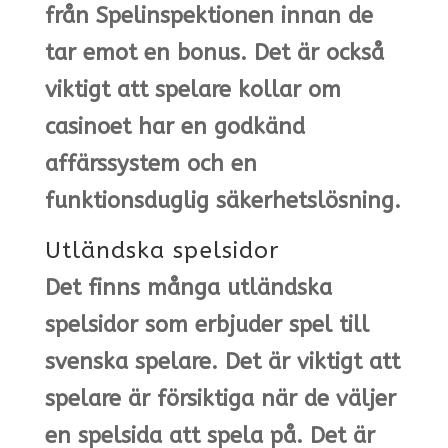
från Spelinspektionen innan de
tar emot en bonus. Det är också
viktigt att spelare kollar om
casinoet har en godkänd
affärssystem och en
funktionsduglig säkerhetslösning.
Utländska spelsidor
Det finns många utländska
spelsidor som erbjuder spel till
svenska spelare. Det är viktigt att
spelare är försiktiga när de väljer
en spelsida att spela på. Det är