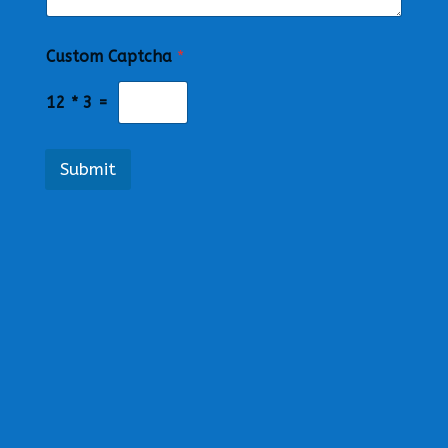
Custom Captcha
*
12
*
3
=
Submit