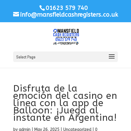
01623 579 740
info@mansfieldcashregisters.co.uk
Select Page
Disfruta de la
emoción del casino en
línea con la app de
Balloon: ¡Juega al
instante en Argentina!
by
admin
|
May 26, 2025
|
Uncategorized
|
0