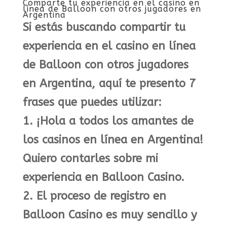
Comparte tu experiencia en el casino en
línea de Balloon con otros jugadores en
Argentina
Si estás buscando compartir tu
experiencia en el casino en línea
de Balloon con otros jugadores
en Argentina, aquí te presento 7
frases que puedes utilizar:
1. ¡Hola a todos los amantes de
los casinos en línea en Argentina!
Quiero contarles sobre mi
experiencia en Balloon Casino.
2. El proceso de registro en
Balloon Casino es muy sencillo y