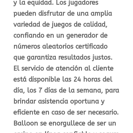
y la equidad. Los jugadores
pueden disfrutar de una amplia
variedad de juegos de calidad,
confiando en un generador de
números aleatorios certificado
que garantiza resultados justos.
El servicio de atención al cliente
está disponible las 24 horas del
día, los 7 días de la semana, para
brindar asistencia oportuna y
eficiente en caso de ser necesario.
Balloon se enorgullece de ser un