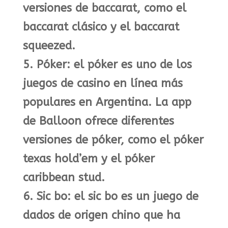
versiones de baccarat, como el
baccarat clásico y el baccarat
squeezed.
5.
Póker
: el póker es uno de los
juegos de casino en línea más
populares en Argentina. La app
de Balloon ofrece diferentes
versiones de póker, como el póker
texas hold’em y el póker
caribbean stud.
6.
Sic bo
: el sic bo es un juego de
dados de origen chino que ha