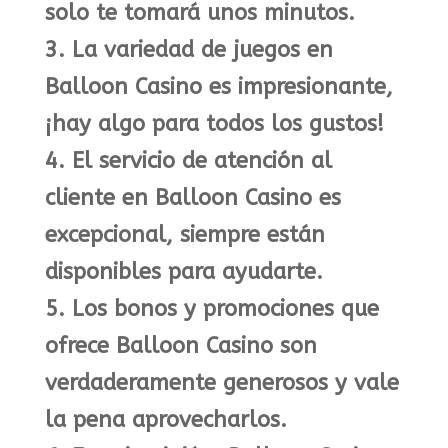
solo te tomará unos minutos.
3. La variedad de juegos en
Balloon Casino es impresionante,
¡hay algo para todos los gustos!
4. El servicio de atención al
cliente en Balloon Casino es
excepcional, siempre están
disponibles para ayudarte.
5. Los bonos y promociones que
ofrece Balloon Casino son
verdaderamente generosos y vale
la pena aprovecharlos.