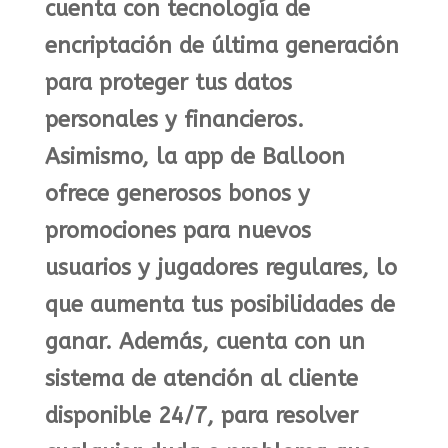
cuenta con tecnología de
encriptación de última generación
para proteger tus datos
personales y financieros.
Asimismo, la app de Balloon
ofrece generosos bonos y
promociones para nuevos
usuarios y jugadores regulares, lo
que aumenta tus posibilidades de
ganar. Además, cuenta con un
sistema de atención al cliente
disponible 24/7, para resolver