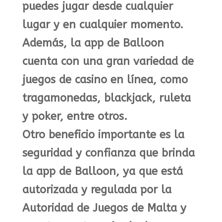
puedes jugar desde cualquier
lugar y en cualquier momento.
Además, la app de Balloon
cuenta con una gran variedad de
juegos de casino en línea, como
tragamonedas, blackjack, ruleta
y poker, entre otros.
Otro beneficio importante es la
seguridad y confianza que brinda
la app de Balloon, ya que está
autorizada y regulada por la
Autoridad de Juegos de Malta y