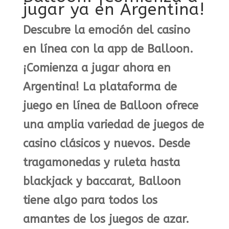
jugar ya en Argentina!
Descubre la emoción del casino
en línea con la app de Balloon.
¡Comienza a jugar ahora en
Argentina! La plataforma de
juego en línea de Balloon ofrece
una amplia variedad de juegos de
casino clásicos y nuevos. Desde
tragamonedas y ruleta hasta
blackjack y baccarat, Balloon
tiene algo para todos los
amantes de los juegos de azar.