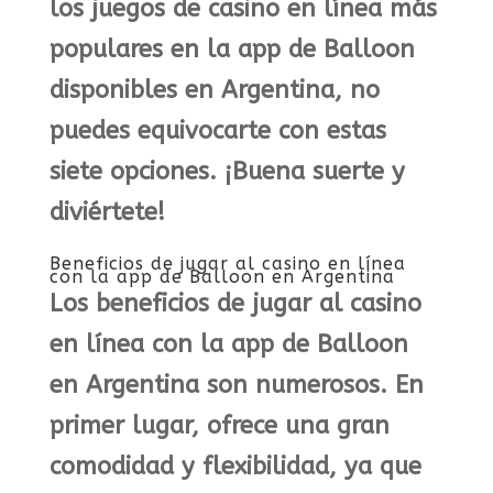
los juegos de casino en línea más
populares en la app de Balloon
disponibles en Argentina, no
puedes equivocarte con estas
siete opciones. ¡Buena suerte y
diviértete!
Beneficios de jugar al casino en línea
con la app de Balloon en Argentina
Los beneficios de jugar al casino
en línea con la app de Balloon
en Argentina son numerosos. En
primer lugar, ofrece una gran
comodidad y flexibilidad, ya que