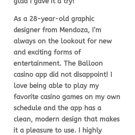
glad I gave it a try!
As a 28-year-old graphic
designer from Mendoza, I’m
always on the lookout for new
and exciting forms of
entertainment. The Balloon
casino app did not disappoint! I
love being able to play my
favorite casino games on my own
schedule and the app has a
clean, modern design that makes
it a pleasure to use. I highly