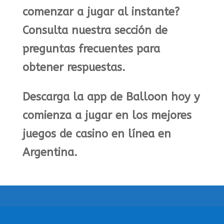
comenzar a jugar al instante?
Consulta nuestra sección de
preguntas frecuentes para
obtener respuestas.
Descarga la app de Balloon hoy y
comienza a jugar en los mejores
juegos de casino en línea en
Argentina.