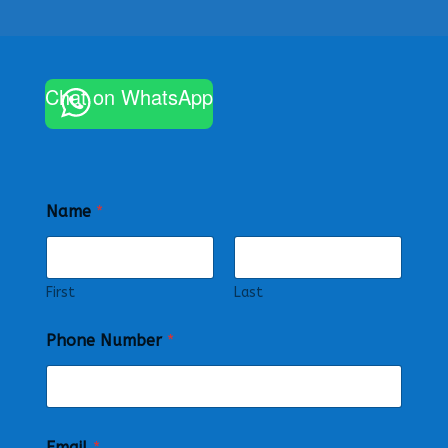
Chat on WhatsApp
Name
*
First
Last
E
Phone Number
*
m
a
i
l
o
f
Email
*