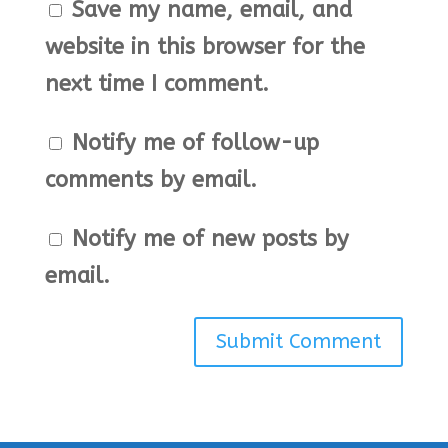
Save my name, email, and
website in this browser for the
next time I comment.
Notify me of follow-up
comments by email.
Notify me of new posts by
email.