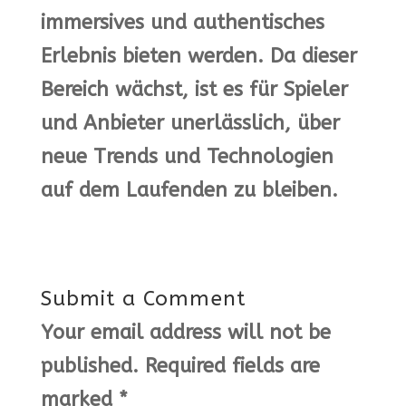
immersives und authentisches
Erlebnis bieten werden. Da dieser
Bereich wächst, ist es für Spieler
und Anbieter unerlässlich, über
neue Trends und Technologien
auf dem Laufenden zu bleiben.
Submit a Comment
Your email address will not be
published.
Required fields are
marked
*