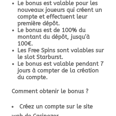
Le bonus est valable pour les
nouveaux joueurs qui créent un
compte et effectuent leur
première dépôt.
Le bonus est de 100% du
montant du dépôt, jusqu’à
100€.
Les Free Spins sont valables sur
le slot Starburst.
Le bonus est valable pendant 7
jours à compter de la création
du compte.
Comment obtenir le bonus ?
Créez un compte sur le site