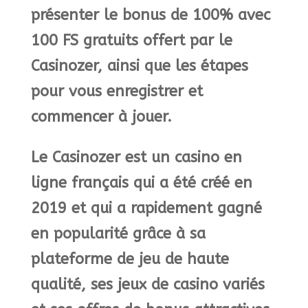
présenter le bonus de 100% avec
100 FS gratuits offert par le
Casinozer, ainsi que les étapes
pour vous enregistrer et
commencer à jouer.
Le Casinozer est un casino en
ligne français qui a été créé en
2019 et qui a rapidement gagné
en popularité grâce à sa
plateforme de jeu de haute
qualité, ses jeux de casino variés