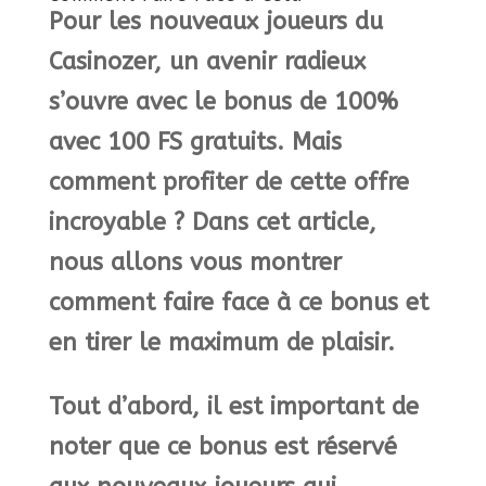
Pour les nouveaux joueurs du
Casinozer, un avenir radieux
s’ouvre avec le bonus de 100%
avec 100 FS gratuits. Mais
comment profiter de cette offre
incroyable ? Dans cet article,
nous allons vous montrer
comment faire face à ce bonus et
en tirer le maximum de plaisir.
Tout d’abord, il est important de
noter que ce bonus est réservé