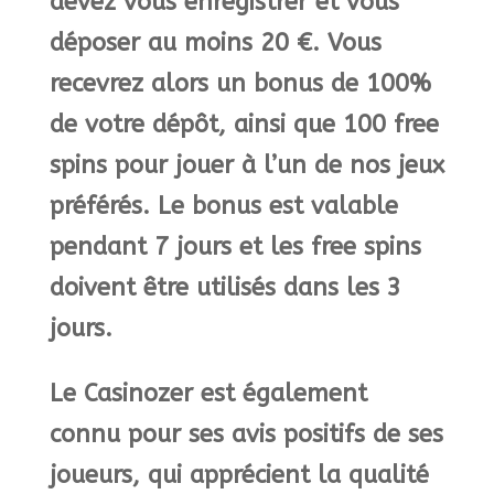
devez vous enregistrer et vous
déposer au moins 20 €. Vous
recevrez alors un bonus de 100%
de votre dépôt, ainsi que 100 free
spins pour jouer à l’un de nos jeux
préférés. Le bonus est valable
pendant 7 jours et les free spins
doivent être utilisés dans les 3
jours.
Le Casinozer est également
connu pour ses avis positifs de ses
joueurs, qui apprécient la qualité