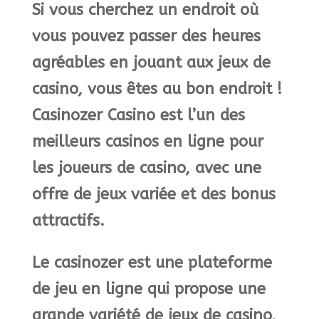
Si vous cherchez un endroit où
vous pouvez passer des heures
agréables en jouant aux jeux de
casino, vous êtes au bon endroit !
Casinozer Casino est l’un des
meilleurs casinos en ligne pour
les joueurs de casino, avec une
offre de jeux variée et des bonus
attractifs.
Le casinozer est une plateforme
de jeu en ligne qui propose une
grande variété de jeux de casino,