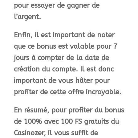
pour essayer de gagner de
l’argent.
Enfin, il est important de noter
que ce bonus est valable pour 7
jours à compter de la date de
création du compte. Il est donc
important de vous hâter pour
profiter de cette offre incroyable.
En résumé, pour profiter du bonus
de 100% avec 100 FS gratuits du
Casinozer, il vous suffit de