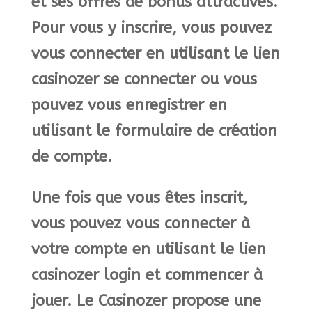
et ses offres de bonus attractives.
Pour vous y inscrire, vous pouvez
vous connecter en utilisant le lien
casinozer se connecter ou vous
pouvez vous enregistrer en
utilisant le formulaire de création
de compte.
Une fois que vous êtes inscrit,
vous pouvez vous connecter à
votre compte en utilisant le lien
casinozer login et commencer à
jouer. Le Casinozer propose une