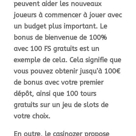
peuvent aider les nouveaux
joueurs à commencer à jouer avec
un budget plus important. Le
bonus de bienvenue de 100%
avec 100 FS gratuits est un
exemple de cela. Cela signifie que
vous pouvez obtenir jusqu’à 100€
de bonus avec votre premier
dépôt, ainsi que 100 tours
gratuits sur un jeu de slots de
votre choix.
En outre, le casinozer propose