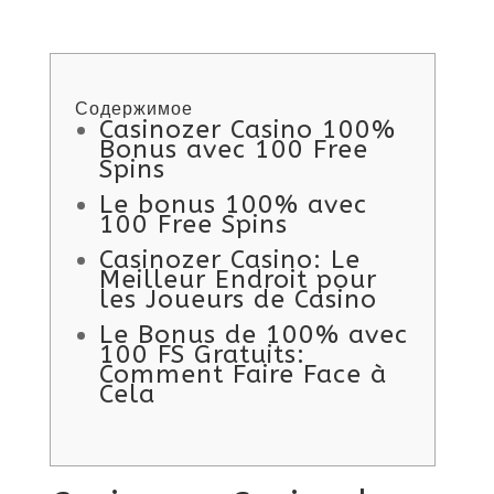
Содержимое
Casinozer Casino 100%
Bonus avec 100 Free
Spins
Le bonus 100% avec
100 Free Spins
Casinozer Casino: Le
Meilleur Endroit pour
les Joueurs de Casino
Le Bonus de 100% avec
100 FS Gratuits:
Comment Faire Face à
Cela