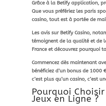
Grâce à la Betify application, p
Que vous préfériez les paris spor
casino, tout est à portée de mai
Les avis sur Betify Casino, notam
témoignent de la qualité et de la
France et découvrez pourquoi tan
Commencez dès maintenant avec 
bénéficiez d’un bonus de 1000 €
c’est plus qu’un casino, c’est u
Pourquoi Choisir
Jeux en Ligne ?