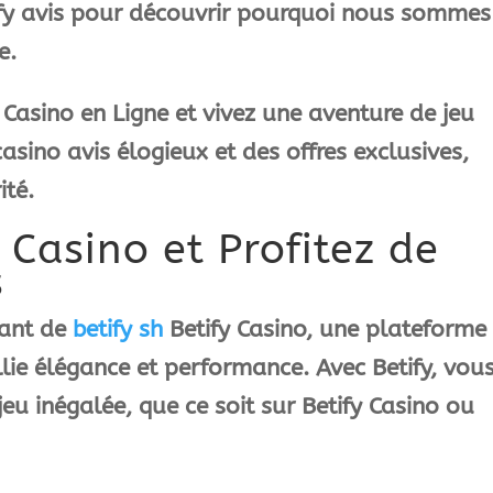
ify avis pour découvrir pourquoi nous sommes
e.
 Casino en Ligne et vivez une aventure de jeu
asino avis élogieux et des offres exclusives,
ité.
 Casino et Profitez de
s
nant de
betify sh
Betify Casino, une plateforme
llie élégance et performance. Avec Betify, vou
eu inégalée, que ce soit sur Betify Casino ou