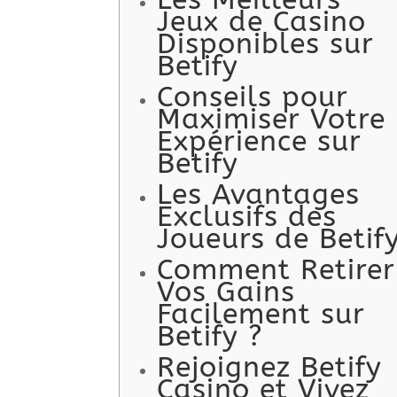
Jeux de Casino
Disponibles sur
Betify
Conseils pour
Maximiser Votre
Expérience sur
Betify
Les Avantages
Exclusifs des
Joueurs de Betif
Comment Retirer
Vos Gains
Facilement sur
Betify ?
Rejoignez Betify
Casino et Vivez