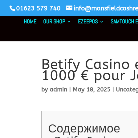
01623 579 740
info@mansfieldcashreg
HOME
OUR SHOP
EZEEPOS
SAMTOUCH E
Betify Casino 
1000 € pour J
by
admin
|
May 18, 2025
|
Uncateg
Содержимое