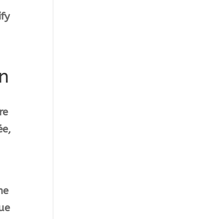
ify
on
re
ée,
me
que