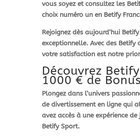
vous soyez et consultez les Bet
choix numéro un en Betify Franc
Rejoignez dès aujourd’hui Betify
exceptionnelle. Avec des Betify c
votre satisfaction est notre prior
Découvrez Betify
1000 € de Bonu
Plongez dans l’univers passion
de divertissement en ligne qui a
avez accès à une expérience de j
Betify Sport.