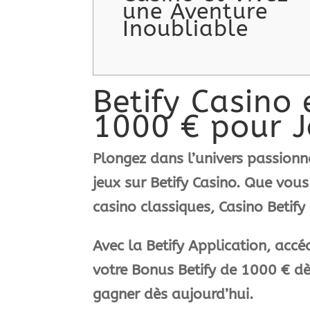
une Aventure
Inoubliable
Betify Casino 
1000 € pour J
Plongez dans l’univers passionna
jeux sur Betify Casino. Que vous
casino classiques, Casino Betify
Avec la Betify Application, accéd
votre Bonus Betify de 1000 € d
gagner dès aujourd’hui.