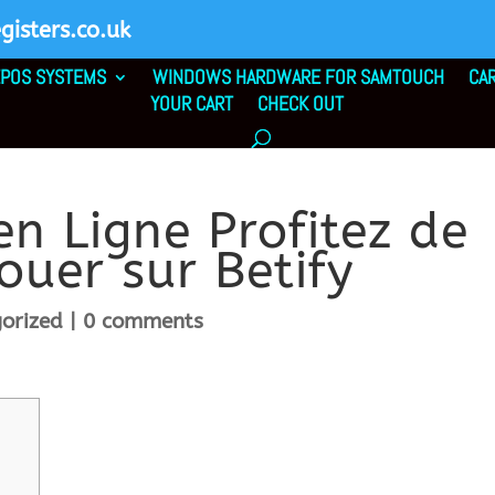
isters.co.uk
POS SYSTEMS
WINDOWS HARDWARE FOR SAMTOUCH
CA
YOUR CART
CHECK OUT
en Ligne Profitez de
ouer sur Betify
orized
|
0 comments