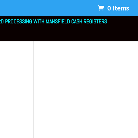
0 Items
RD PROCESSING WITH MANSFIELD CASH REGISTERS