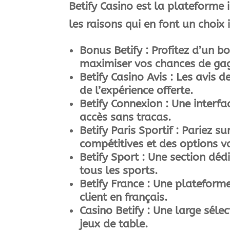
Betify Casino est la plateforme 
les raisons qui en font un choix
Bonus Betify : Profitez d’un 
maximiser vos chances de gag
Betify Casino Avis : Les avis de
de l’expérience offerte.
Betify Connexion : Une interfa
accès sans tracas.
Betify Paris Sportif : Pariez s
compétitives et des options va
Betify Sport : Une section déd
tous les sports.
Betify France : Une plateform
client en français.
Casino Betify : Une large sél
jeux de table.