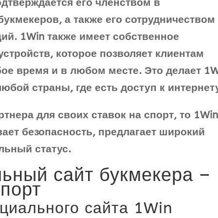
дтверждается его членством в
укмекеров, а также его сотрудничеством
ий. 1Win также имеет собственное
стройств, которое позволяет клиентам
бое время и в любом месте. Это делает 1W
юбой страны, где есть доступ к интернет
тнера для своих ставок на спорт, то 1Win
вает безопасность, предлагает широкий
льный статус.
ьный сайт букмекера –
спорт
циального сайта 1Win