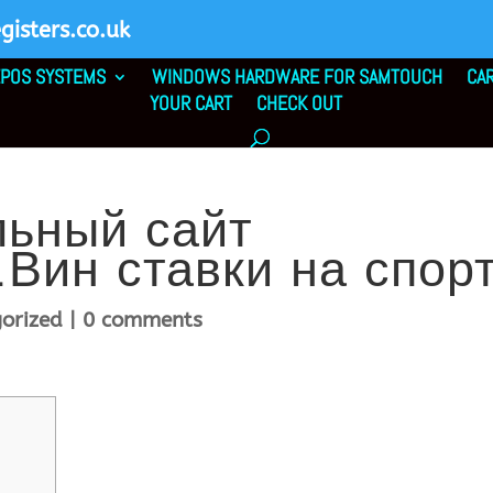
isters.co.uk
POS SYSTEMS
WINDOWS HARDWARE FOR SAMTOUCH
CA
YOUR CART
CHECK OUT
ьный сайт
Вин ставки на спор
orized
|
0 comments