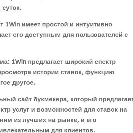
 суток.
т 1Win имеет простой и интуитивно
лает его доступным для пользователей с
а: 1Win предлагает широкий спектр
росмотра истории ставок, функцию
гое другое.
ьный сайт букмекера, который предлагае
тр услуг и возможностей для ставок на
дним из лучших на рынке, и его
ивлекательным для клиентов.