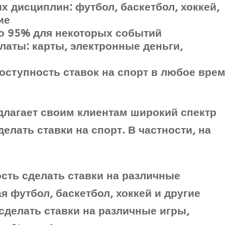
 дисциплин: футбол, баскетбол, хоккей,
ие
о 95% для некоторых событий
латы: карты, электронные деньги,
оступность ставок на спорт в любое вре
лагает своим клиентам широкий спектр
елать ставки на спорт. В частности, на
ость сделать ставки на различные
 футбол, баскетбол, хоккей и другие
сделать ставки на различные игры,