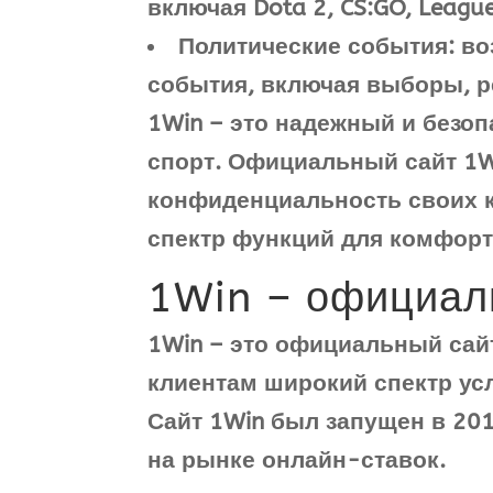
включая Dota 2, CS:GO, League
Политические события: во
события, включая выборы, 
1Win – это надежный и безо
спорт. Официальный сайт 1W
конфиденциальность своих к
спектр функций для комфорт
1Win – официал
1Win – это официальный сай
клиентам широкий спектр усл
Сайт 1Win был запущен в 201
на рынке онлайн-ставок.