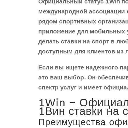
Официальный статус 1Win по
международной ассоциации б
рядом спортивных организац
приложение для мобильных у
делать ставки на спорт в лю
доступным для клиентов из л
Если вы ищете надежного пар
это ваш выбор. Он обеспечи
спектр услуг и имеет официа
1Win – Официал
1Вин ставки на 
Преимущества офи