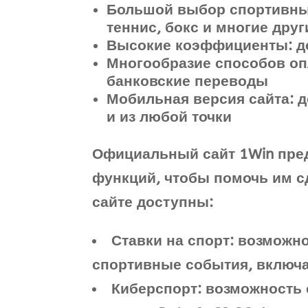
Большой выбор спортивных
теннис, бокс и многие друг
Высокие коэффициенты: д
Многообразие способов оп
банковские переводы
Мобильная версия сайта: д
и из любой точки
Официальный сайт 1Win пред
функций, чтобы помочь им сд
сайте доступны:
Ставки на спорт: возможн
спортивные события, включая
Киберспорт: возможность 