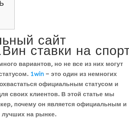
ь
ьный сайт
Вин ставки на спор
много вариантов, но не все из них могут
статусом.
1win
– это один из немногих
похвастаться официальным статусом и
ля своих клиентов. В этой статье мы
екер, почему он является официальным и
 лучших на рынке.