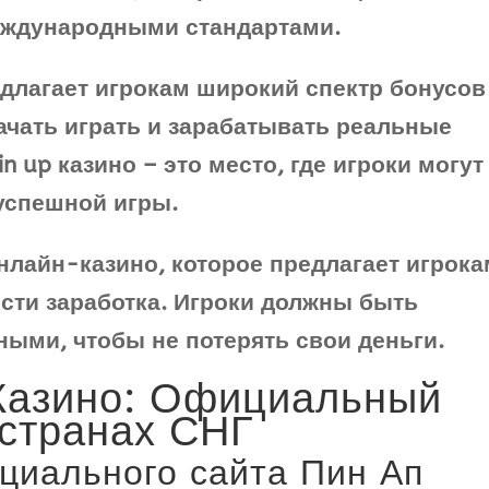
международными стандартами.
редлагает игрокам широкий спектр бонусов
ачать играть и зарабатывать реальные
 up казино – это место, где игроки могут
 успешной игры.
онлайн-казино, которое предлагает игрок
сти заработка. Игроки должны быть
ными, чтобы не потерять свои деньги.
Казино: Официальный
 странах СНГ
циального сайта Пин Ап