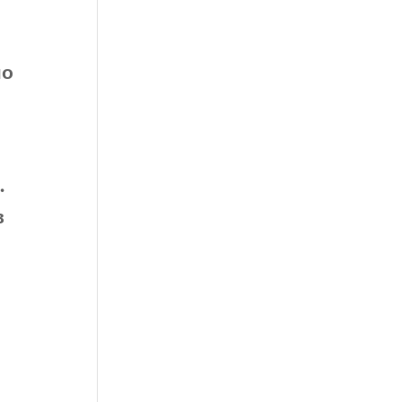
но
.
в