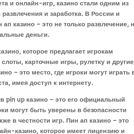
та и онлайн-игр, казино стали одним из
развлечения и заработка. В России и
н ап казино – это не только развлечение, 
еальные деньги.
казино, которое предлагает игрокам
 слоты, карточные игры, рулетку и другие
ино – это место, где игроки могут играть 
та, имея доступ к интернету.
в pin up казино – это его официальный
роки могут быть уверены в безопасности
кже в честности игр. Пин ап казино – это
айн-казино, которое имеет лицензию и